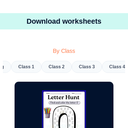
Download worksheets
By Class
kg
Class 1
Class 2
Class 3
Class 4