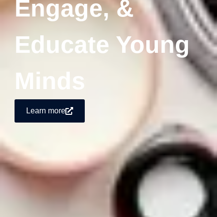
Engage, &
Educate Young
Minds
Learn more