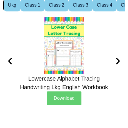
Ukg
Class 1
Class 2
Class 3
Class 4
Cla
Lowercase Alphabet Tracing
Handwriting Lkg English Workbook
Han
Download