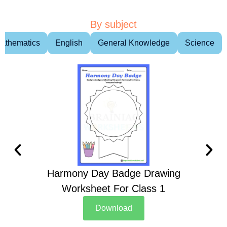
By subject
athematics
English
General Knowledge
Science
Harmony Day Badge Drawing
Ch
Worksheet For Class 1
D
Download