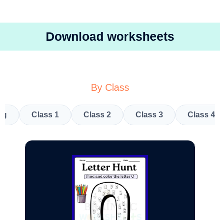
Download worksheets
By Class
kg
Class 1
Class 2
Class 3
Class 4