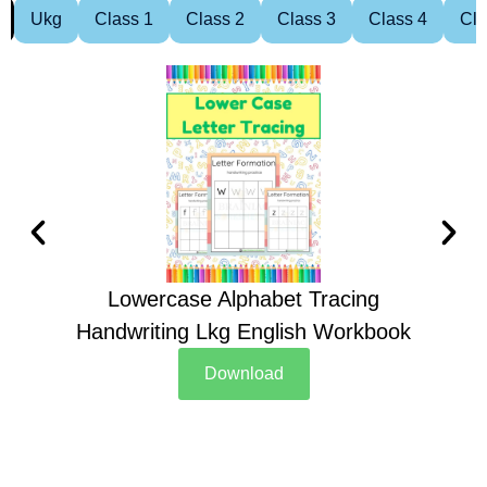
Ukg
Class 1
Class 2
Class 3
Class 4
Cla
Lowercase Alphabet Tracing
Handwriting Lkg English Workbook
Han
Download