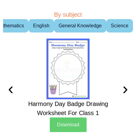
By subject
athematics
English
General Knowledge
Science
Harmony Day Badge Drawing
Ch
Worksheet For Class 1
D
Download