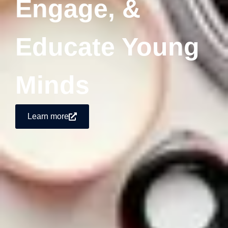
Engage, &
Educate Young
Minds
Learn more