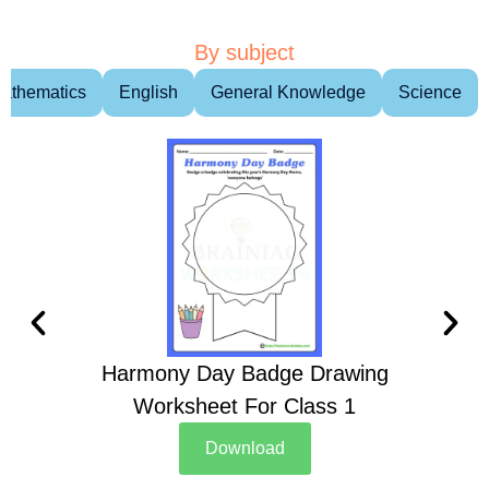
By subject
athematics
English
General Knowledge
Science
Harmony Day Badge Drawing
Ch
Worksheet For Class 1
D
Download