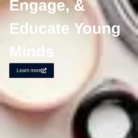
Engage, &
Educate Young
Minds
Learn more