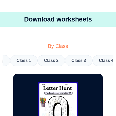
Download worksheets
By Class
kg
Class 1
Class 2
Class 3
Class 4