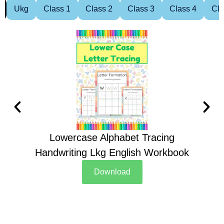
Ukg
Class 1
Class 2
Class 3
Class 4
Cla
Lowercase Alphabet Tracing
Handwriting Lkg English Workbook
Han
Download