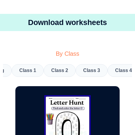
Download worksheets
By Class
kg
Class 1
Class 2
Class 3
Class 4