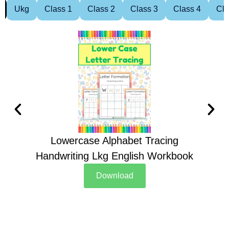
Ukg
Class 1
Class 2
Class 3
Class 4
Cla
Lowercase Alphabet Tracing
Handwriting Lkg English Workbook
Han
Download