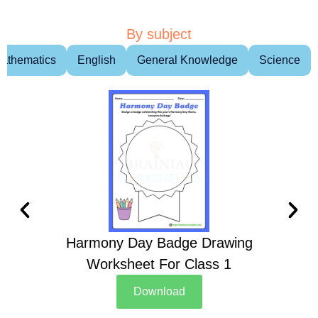
By subject
athematics
English
General Knowledge
Science
Harmony Day Badge Drawing
Ch
Worksheet For Class 1
D
Download