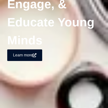
Engage, &
Educate Young
Minds
Learn more