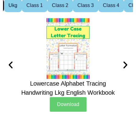
Ukg
Class 1
Class 2
Class 3
Class 4
Cla
Lowercase Alphabet Tracing
Handwriting Lkg English Workbook
Han
Download