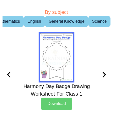
By subject
athematics
English
General Knowledge
Science
Harmony Day Badge Drawing
Ch
Worksheet For Class 1
D
Download