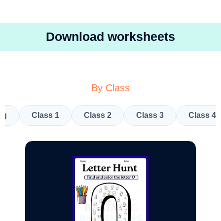
Download worksheets
By Class
kg
Class 1
Class 2
Class 3
Class 4