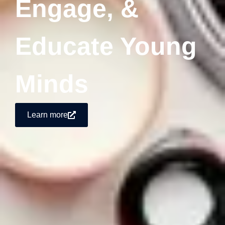
Engage, &
Educate Young
Minds
Learn more