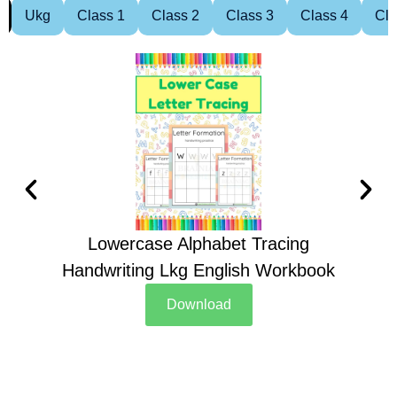
Ukg
Class 1
Class 2
Class 3
Class 4
Cla
Lowercase Alphabet Tracing
Handwriting Lkg English Workbook
Han
Download