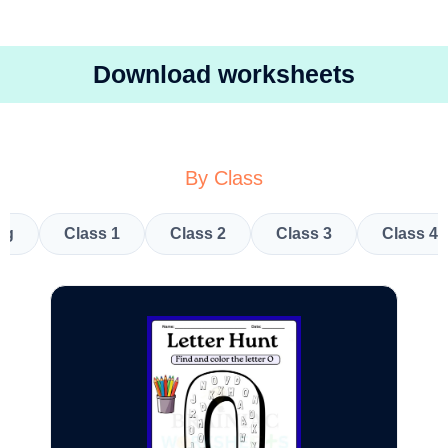
Download worksheets
By Class
kg
Class 1
Class 2
Class 3
Class 4