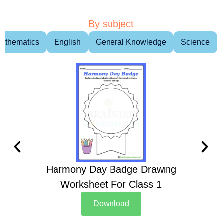
By subject
athematics
English
General Knowledge
Science
Harmony Day Badge Drawing
Ch
Worksheet For Class 1
D
Download