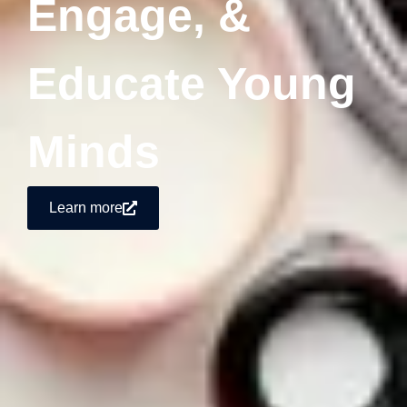
Engage, &
Educate Young
Minds
Learn more