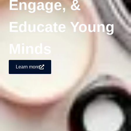
Engage, &
Educate Young
Minds
Learn more