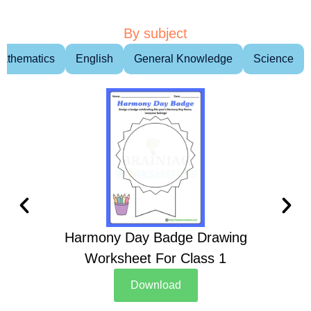
By subject
athematics
English
General Knowledge
Science
Harmony Day Badge Drawing
Ch
Worksheet For Class 1
D
Download