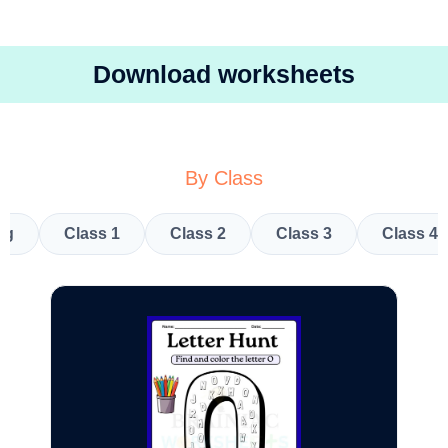
Download worksheets
By Class
kg
Class 1
Class 2
Class 3
Class 4