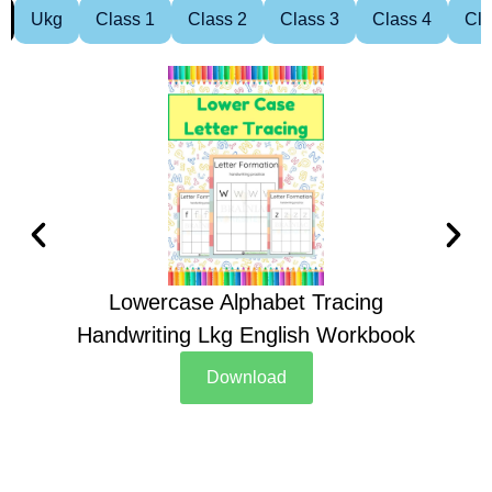
Ukg
Class 1
Class 2
Class 3
Class 4
Cla
Lowercase Alphabet Tracing
Handwriting Lkg English Workbook
Han
Download