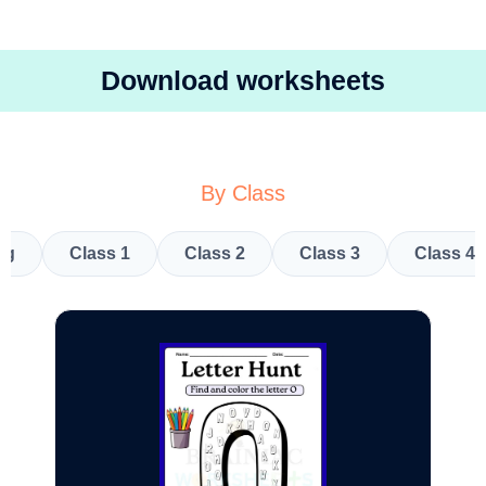
Download worksheets
By Class
kg
Class 1
Class 2
Class 3
Class 4