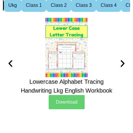
Ukg
Class 1
Class 2
Class 3
Class 4
Cla
Lowercase Alphabet Tracing
Handwriting Lkg English Workbook
Han
Download