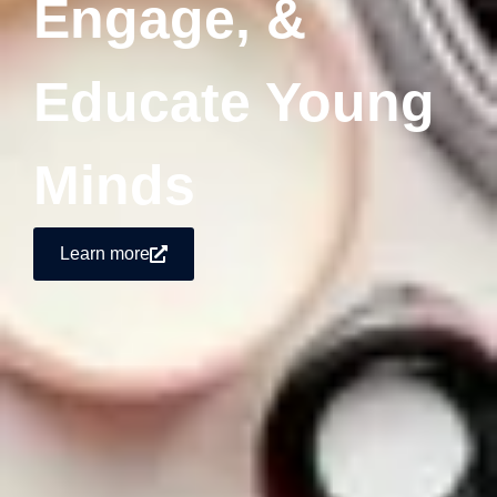
Engage, &
Educate Young
Minds
Learn more