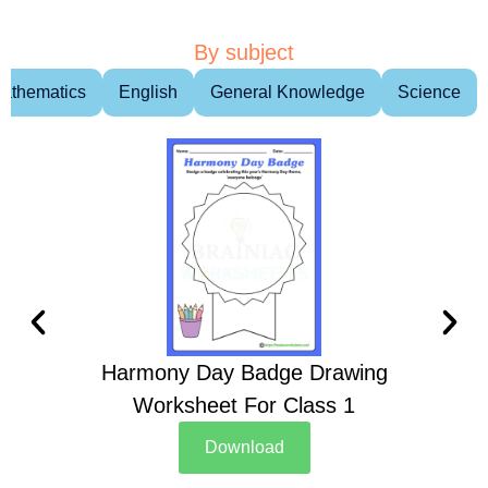
By subject
athematics
English
General Knowledge
Science
Harmony Day Badge Drawing
Ch
Worksheet For Class 1
D
Download