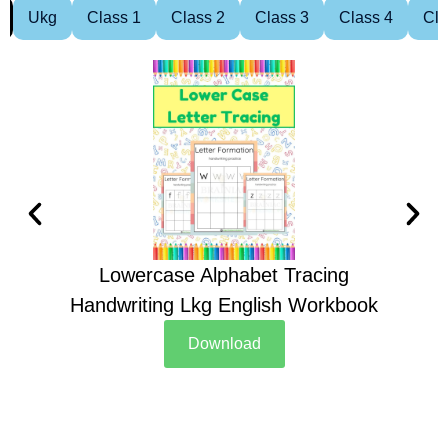
Ukg
Class 1
Class 2
Class 3
Class 4
Cla
Lowercase Alphabet Tracing
Handwriting Lkg English Workbook
Han
Download