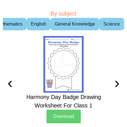
By subject
athematics
English
General Knowledge
Science
Harmony Day Badge Drawing
Ch
Worksheet For Class 1
D
Download