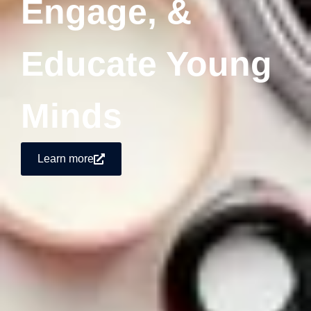
Engage, &
Educate Young
Minds
Learn more