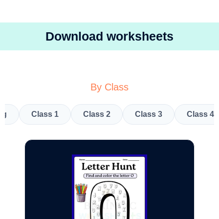
Download worksheets
By Class
kg
Class 1
Class 2
Class 3
Class 4